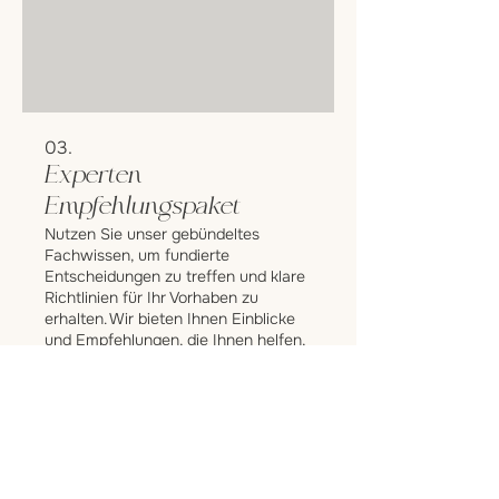
03.
Experten
Empfehlungspaket
Nutzen Sie unser gebündeltes
Fachwissen, um fundierte
Entscheidungen zu treffen und klare
Richtlinien für Ihr Vorhaben zu
erhalten. Wir bieten Ihnen Einblicke
und Empfehlungen, die Ihnen helfen,
Ihren Weg erfolgreich zu gestalten.
Mehr anzeigen
Dieses Paket liefert Ihnen die nötige
Klarheit.