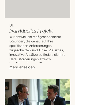
01.
Individuelles Projekt
Wir entwickeln maßgeschneiderte
Lösungen, die genau auf Ihre
spezifischen Anforderungen
zugeschnitten sind. Unser Ziel ist es,
innovative Ansätze zu finden, die Ihre
Herausforderungen effektiv
bewältigen. Lassen Sie uns
Mehr anzeigen
gemeinsam Ihr einzigartiges
Vorhaben realisieren und greifbare
Ergebnisse erzielen.