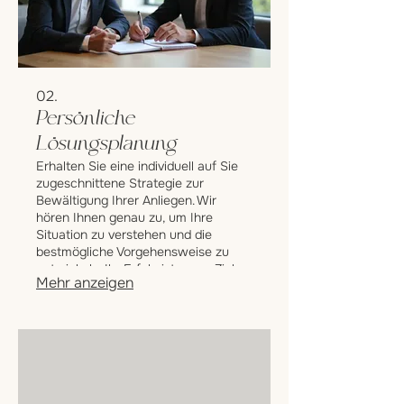
02.
Persönliche
Lösungsplanung
Erhalten Sie eine individuell auf Sie
zugeschnittene Strategie zur
Bewältigung Ihrer Anliegen. Wir
hören Ihnen genau zu, um Ihre
Situation zu verstehen und die
bestmögliche Vorgehensweise zu
entwickeln. Ihr Erfolg ist unser Ziel,
Mehr anzeigen
und wir begleiten Sie auf dem Weg
dorthin.